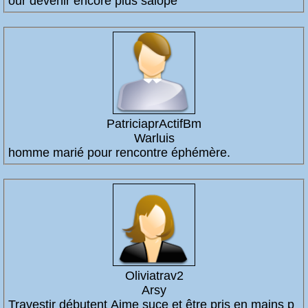
our devenir encore plus salope
PatriciaprActifBm
Warluis
homme marié pour rencontre éphémère.
Oliviatrav2
Arsy
Travestir débutent Aime suce et être pris en mains p